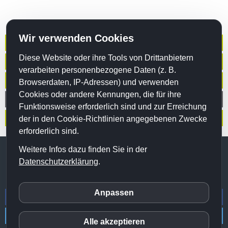
Wir verwenden Cookies
Betriebliche Ersthelfer
Diese Website oder ihre Tools von Drittanbietern
Arztpraxen
verarbeiten personenbezogene Daten (z. B.
Betreuungseinrichtungen
Browserdaten, IP-Adressen) und verwenden
Cookies oder andere Kennungen, die für ihre
Babys und Kinder
Funktionsweise erforderlich sind und zur Erreichung
Individuelle Kurse
der in den Cookie-Richtlinien angegebenen Zwecke
erforderlich sind.
Weitere Infos dazu finden Sie in der
© 2020 Erstehilfe Institut |
Impressum
|
Datenschutz
|
AGB´s
|
Datenschutzerklärung
.
Datenschutzeinstellungen
Anpassen
inCMS
Alle akzeptieren